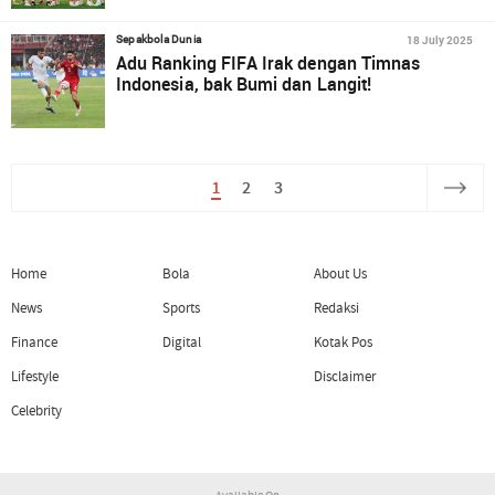
18 July 2025
Sepakbola Dunia
Adu Ranking FIFA Irak dengan Timnas
Indonesia, bak Bumi dan Langit!
1
2
3
Home
Bola
About Us
News
Sports
Redaksi
Finance
Digital
Kotak Pos
Lifestyle
Disclaimer
Celebrity