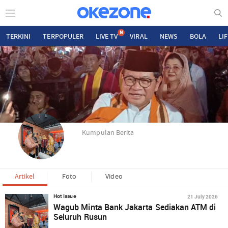
N
TERKINI
TERPOPULER
LIVE TV
VIRAL
NEWS
BOLA
LI
Kumpulan Berita
Artikel
Foto
Video
21 July 2026
Hot Issue
Wagub Minta Bank Jakarta Sediakan ATM di
Seluruh Rusun