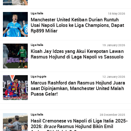
18 May 2026
Liga Italia
Manchester United Ketiban Durian Runtuh
Usai Napoli Lolos ke Liga Champions, Dapat
Rp899 Miliar
19 January 2026
Liga Italia
Kisah Jay Idzes yang Akui Kerepotan Lawan
Rasmus Hojlund di Laga Napoli vs Sassuolo
12 January 2026
Liga Inggris
Marcus Rashford dan Rasmus Hojlund Juara
saat Dipinjamkan, Manchester United Malah
Puasa Gelar!
28 December 2025
Liga Italia
Hasil Cremonese vs Napoli di Liga Italia 2025-
2026:
Brace
Rasmus Hojlund Bikin Emil