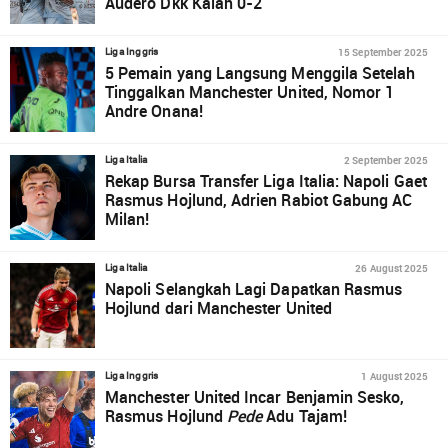
Audero Dkk Kalah 0-2
15 September 2025
Liga Inggris
5 Pemain yang Langsung Menggila Setelah
Tinggalkan Manchester United, Nomor 1
Andre Onana!
2 September 2025
Liga Italia
Rekap Bursa Transfer Liga Italia: Napoli Gaet
Rasmus Hojlund, Adrien Rabiot Gabung AC
Milan!
26 August 2025
Liga Italia
Napoli Selangkah Lagi Dapatkan Rasmus
Hojlund dari Manchester United
1 August 2025
Liga Inggris
Manchester United Incar Benjamin Sesko,
Rasmus Hojlund
Pede
Adu Tajam!