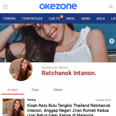
N
TERKINI
TERPOPULER
LIVE TV
VIRAL
NEWS
BOLA
LI
Kumpulan Berita
Ratchanok Intanon.
Artikel
Foto
Video
26 May 2026
Netting
Kisah Ratu Bulu Tangkis Thailand Ratchanok
Intanon, Anggap Negeri Jiran Rumah Kedua
Usai Rebut Gelar Ketiga di Malaysia