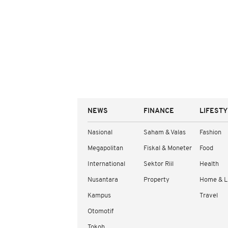
NEWS
FINANCE
LIFEST
Nasional
Saham & Valas
Fashion
Megapolitan
Fiskal & Moneter
Food
International
Sektor Riil
Health
Nusantara
Property
Home & L
Kampus
Travel
Otomotif
Tokoh