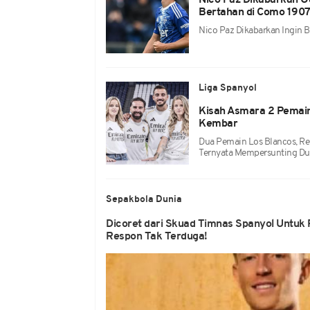
Nico Paz Dikabarkan Og
Bertahan di Como 190
Nico Paz Dikabarkan Ingin 
Liga Spanyol
Kisah Asmara 2 Pemai
Kembar
Dua Pemain Los Blancos, Re
Ternyata Mempersunting D
Sepakbola Dunia
Dicoret dari Skuad Timnas Spanyol Untuk 
Respon Tak Terduga!