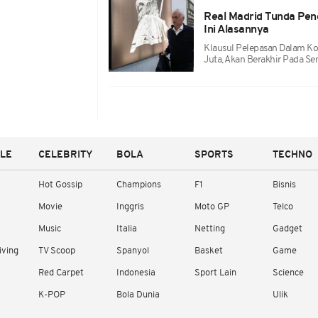
Real Madrid Tunda Pe
Ini Alasannya
Klausul Pelepasan Dalam Kon
Juta, Akan Berakhir Pada Sen
YLE
CELEBRITY
BOLA
SPORTS
TECHNO
Hot Gossip
Champions
F1
Bisnis
Movie
Inggris
Moto GP
Telco
Music
Italia
Netting
Gadget
iving
TV Scoop
Spanyol
Basket
Game
Red Carpet
Indonesia
Sport Lain
Science
K-POP
Bola Dunia
Ulik