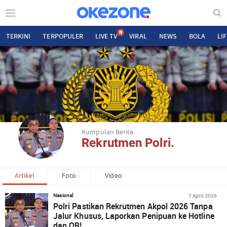
N
TERKINI
TERPOPULER
LIVE TV
VIRAL
NEWS
BOLA
LI
Kumpulan Berita
Rekrutmen Polri.
Artikel
Foto
Video
7 April 2026
Nasional
Polri Pastikan Rekrutmen Akpol 2026 Tanpa
Jalur Khusus, Laporkan Penipuan ke Hotline
dan QR!