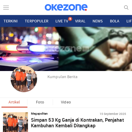
N
TERKINI
TERPOPULER
LIVE TV
VIRAL
NEWS
BOLA
LI
Kumpulan Berita
Artikel
Foto
Video
15 September 2025
Megapolitan
Simpan 53 Kg Ganja di Kontrakan, Penjahat
Kambuhan Kembali Ditangkap