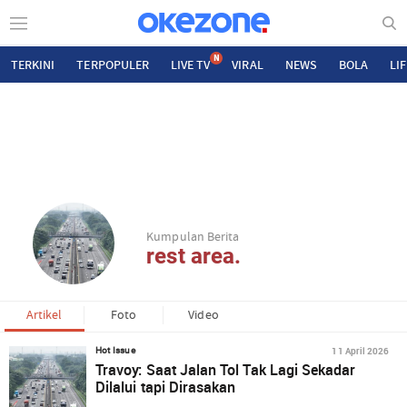
N
TERKINI
TERPOPULER
LIVE TV
VIRAL
NEWS
BOLA
LI
Kumpulan Berita
rest area.
Artikel
Foto
Video
11 April 2026
Hot Issue
Travoy: Saat Jalan Tol Tak Lagi Sekadar
Dilalui tapi Dirasakan