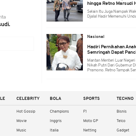
hingga Retno Marsudi 
Selain Itu Juga Nampak Waki
Djalal Hadir Memenuhi Und
ita
udi.
Nasional
Hadiri Pernikahan Ana
Semringah Dapat Panc
Mantan Menteri Luar Negeri
Nikah Putri Dari Gubernur D
Pramono. Retno Tampak Sem
YLE
CELEBRITY
BOLA
SPORTS
TECHNO
Hot Gossip
Champions
F1
Bisnis
Movie
Inggris
Moto GP
Telco
Music
Italia
Netting
Gadget