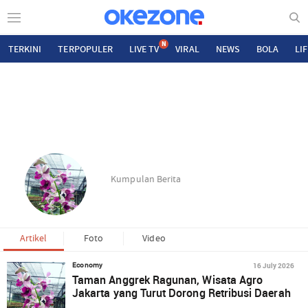
N
TERKINI
TERPOPULER
LIVE TV
VIRAL
NEWS
BOLA
LI
Kumpulan Berita
Artikel
Foto
Video
16 July 2026
Economy
Taman Anggrek Ragunan, Wisata Agro
Jakarta yang Turut Dorong Retribusi Daerah