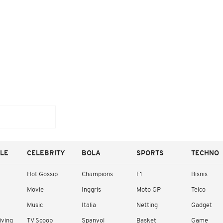
YLE
CELEBRITY
BOLA
SPORTS
TECHNO
Hot Gossip
Champions
F1
Bisnis
Movie
Inggris
Moto GP
Telco
Music
Italia
Netting
Gadget
iving
TV Scoop
Spanyol
Basket
Game