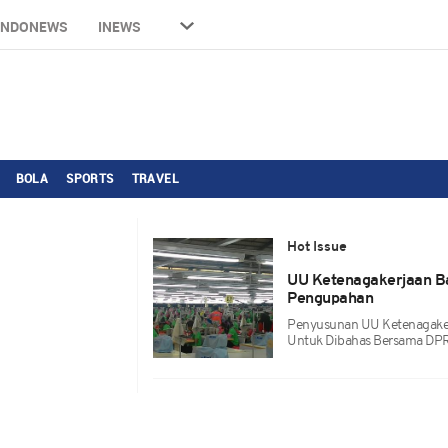
INDONEWS
INEWS
BOLA
SPORTS
TRAVEL
Hot Issue
UU Ketenagakerjaan B
Pengupahan
Penyusunan UU Ketenagaker
Untuk Dibahas Bersama DP