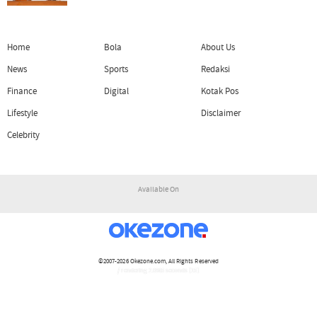
Home
Bola
About Us
News
Sports
Redaksi
Finance
Digital
Kotak Pos
Lifestyle
Disclaimer
Celebrity
Available On
©2007-2026
Okezone.com
, All Rights Reserved
/ rendering 2.0965 seconds [15]