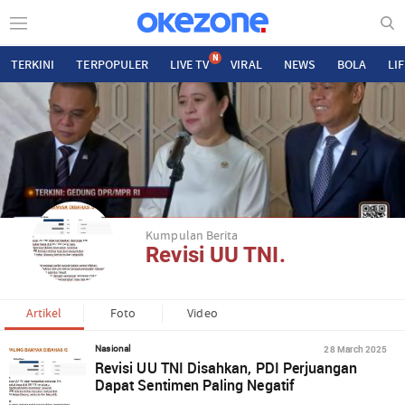
N
TERKINI
TERPOPULER
LIVE TV
VIRAL
NEWS
BOLA
LI
Kumpulan Berita
Revisi UU TNI.
Artikel
Foto
Video
28 March 2025
Nasional
Revisi UU TNI Disahkan, PDI Perjuangan
Dapat Sentimen Paling Negatif