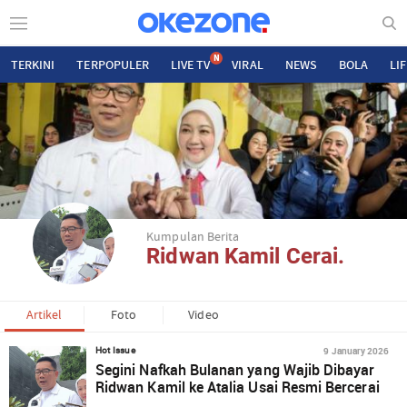
N
TERKINI
TERPOPULER
LIVE TV
VIRAL
NEWS
BOLA
LI
Kumpulan Berita
Ridwan Kamil Cerai.
Artikel
Foto
Video
9 January 2026
Hot Issue
Segini Nafkah Bulanan yang Wajib Dibayar
Ridwan Kamil ke Atalia Usai Resmi Bercerai