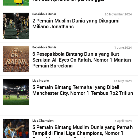
26 November 2024
Sepakbola Dunia
2 Pemain Muslim Dunia yang Dikagumi
Miliano Jonathans
1 June 2024
Sepakbola Dunia
6 Pesepakbola Bintang Dunia yang Ikut
Serukan All Eyes On Rafah, Nomor 1 Mantan
Pemain Barcelona
15 May 2024
Liga Inggris
5 Pemain Bintang Termahal yang Dibeli
Manchester City, Nomor 1 Tembus Rp2 Triliun
4 April 2024
Liga Champion
5 Pemain Bintang Muslim Dunia yang Pernah
Tampil di Final Liga Champions, Nomor 1