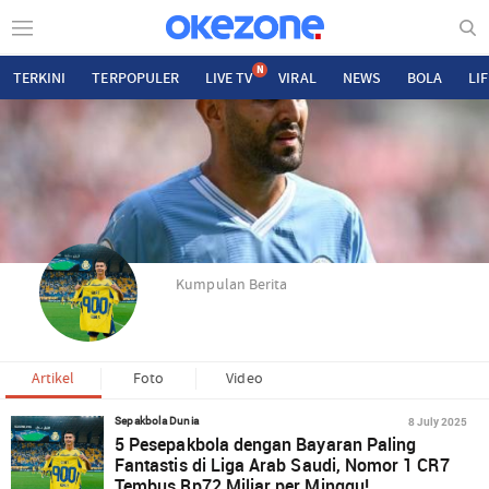
N
TERKINI
TERPOPULER
LIVE TV
VIRAL
NEWS
BOLA
LI
Kumpulan Berita
Artikel
Foto
Video
8 July 2025
Sepakbola Dunia
5 Pesepakbola dengan Bayaran Paling
Fantastis di Liga Arab Saudi, Nomor 1 CR7
Tembus Rp72 Miliar per Minggu!