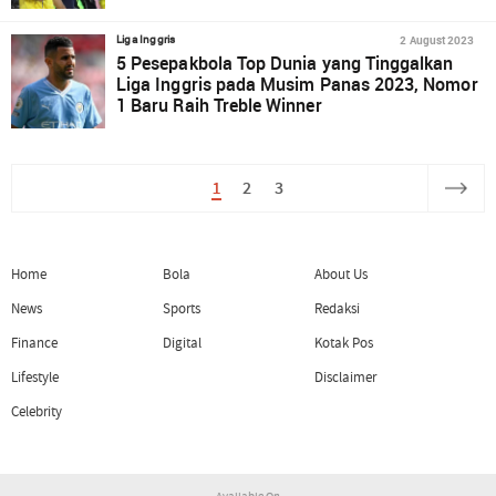
2 August 2023
Liga Inggris
5 Pesepakbola Top Dunia yang Tinggalkan
Liga Inggris pada Musim Panas 2023, Nomor
1 Baru Raih Treble Winner
1
2
3
Home
Bola
About Us
News
Sports
Redaksi
Finance
Digital
Kotak Pos
Lifestyle
Disclaimer
Celebrity