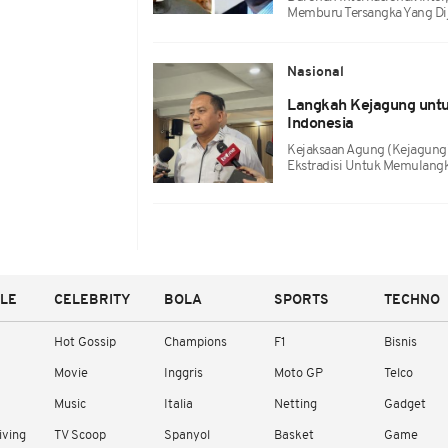
Memburu Tersangka Yang Diju
Nasional
Langkah Kejagung untu
Indonesia
Kejaksaan Agung (Kejagung
Ekstradisi Untuk Memulangk
YLE
CELEBRITY
BOLA
SPORTS
TECHNO
Hot Gossip
Champions
F1
Bisnis
Movie
Inggris
Moto GP
Telco
Music
Italia
Netting
Gadget
iving
TV Scoop
Spanyol
Basket
Game