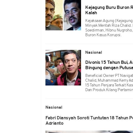
Kejagung Buru Buron Ri
Kalah
Kejaksaan Agung (Kejagung)
Minyak Mentah Riza Chalid. 
Soedirman, Hibnu Nugroho, 
Buron Kasus Korupsi.
Nasional
Divonis 15 Tahun Bui, 
Bingung dengan Putus
Beneficial Owner PT Navigat
Chalid, Muhammad Kerry Adr
15 Tahun Penjara Terkait Ka
Dan Produk Kilang Pertamin
Nasional
Febri Diansyah Soroti Tuntutan 18 Tahun P
Adrianto