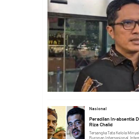
Nasional
Peradilan In-absentia 
Riza Chalid
Tersangka Tata Kelola Minya
Buronan Internasional. Inte