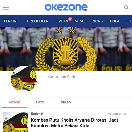
N
TERKINI
TERPOPULER
LIVE TV
VIRAL
NEWS
BOLA
LI
Kumpulan Berita
Artikel
Foto
Video
26 June 2026
Nasional
Kombes Putu Kholis Aryana Dirotasi Jadi
Kapolres Metro Bekasi Kota