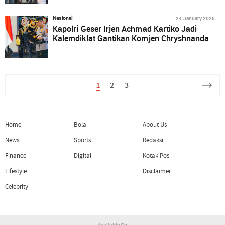
24 January 2026
Nasional
Kapolri Geser Irjen Achmad Kartiko Jadi
Kalemdiklat Gantikan Komjen Chryshnanda
1
2
3
Home
Bola
About Us
News
Sports
Redaksi
Finance
Digital
Kotak Pos
Lifestyle
Disclaimer
Celebrity