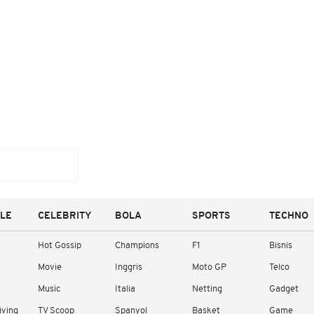
YLE
CELEBRITY
BOLA
SPORTS
TECHNO
Hot Gossip
Champions
F1
Bisnis
Movie
Inggris
Moto GP
Telco
Music
Italia
Netting
Gadget
iving
TV Scoop
Spanyol
Basket
Game