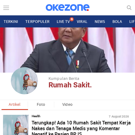
N
TERKINI
TERPOPULER
LIVE TV
VIRAL
NEWS
BOLA
LI
Kumpulan Berita
Rumah Sakit.
Artikel
Foto
Video
7 August 2026
Health
Terungkap! Ada 10 Rumah Sakit Tempat Kerja
Nakes dan Tenaga Medis yang Komentar
Negatif ke Pasien BPJS