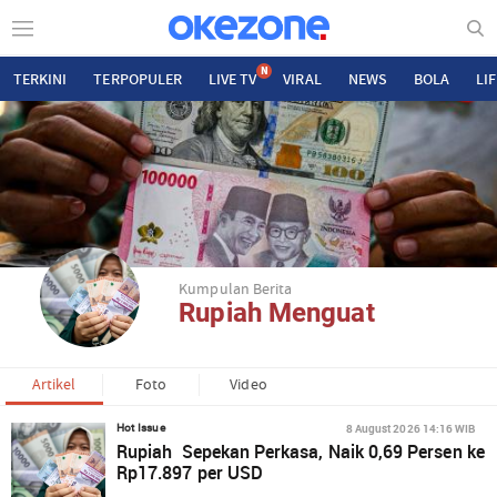
N
TERKINI
TERPOPULER
LIVE TV
VIRAL
NEWS
BOLA
LI
Kumpulan Berita
Rupiah Menguat
Artikel
Foto
Video
8 August 2026 14:16 WIB
Hot Issue
Rupiah Sepekan Perkasa, Naik 0,69 Persen ke
Rp17.897 per USD