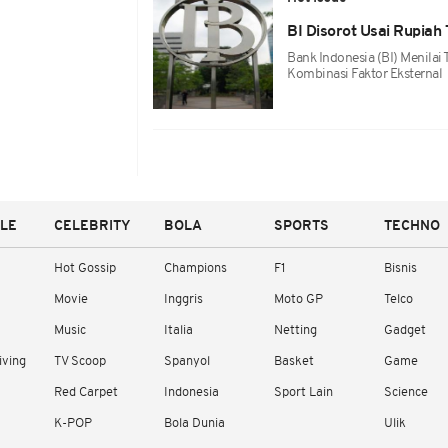
BI Disorot Usai Rupiah
Bank Indonesia (BI) Menilai
Kombinasi Faktor Eksternal
YLE
CELEBRITY
BOLA
SPORTS
TECHNO
Hot Gossip
Champions
F1
Bisnis
Movie
Inggris
Moto GP
Telco
Music
Italia
Netting
Gadget
iving
TV Scoop
Spanyol
Basket
Game
Red Carpet
Indonesia
Sport Lain
Science
K-POP
Bola Dunia
Ulik