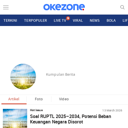
N
TERKINI
TERPOPULER
LIVE TV
VIRAL
NEWS
BOLA
LI
Kumpulan Berita
Artikel
Foto
Video
13 March 2026
Hot Issue
Soal RUPTL 2025–2034, Potensi Beban
Keuangan Negara Disorot