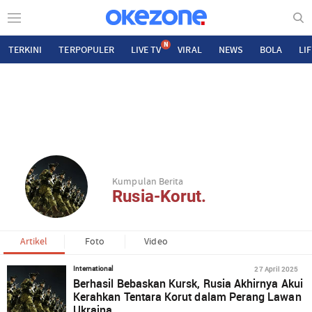
N
TERKINI
TERPOPULER
LIVE TV
VIRAL
NEWS
BOLA
LI
Kumpulan Berita
Rusia-Korut.
Artikel
Foto
Video
27 April 2025
International
Berhasil Bebaskan Kursk, Rusia Akhirnya Akui
Kerahkan Tentara Korut dalam Perang Lawan
Ukraina