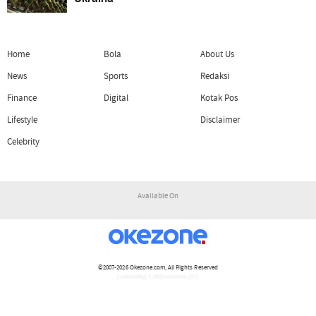
Home
Bola
About Us
News
Sports
Redaksi
Finance
Digital
Kotak Pos
Lifestyle
Disclaimer
Celebrity
Available On
©2007-2026
Okezone.com
, All Rights Reserved
/ rendering 2.1053 seconds [17]