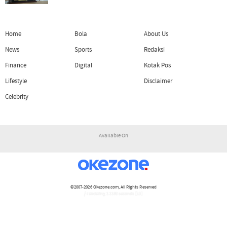
Home
Bola
About Us
News
Sports
Redaksi
Finance
Digital
Kotak Pos
Lifestyle
Disclaimer
Celebrity
Available On
©2007-2026
Okezone.com
, All Rights Reserved
/ rendering 1.1189 seconds [15]