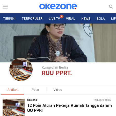
N
TERKINI
TERPOPULER
LIVE TV
VIRAL
NEWS
BOLA
LI
Kumpulan Berita
RUU PPRT.
Artikel
Foto
Video
23 April 2026
Nasional
12 Poin Aturan Pekerja Rumah Tangga dalam
UU PPRT