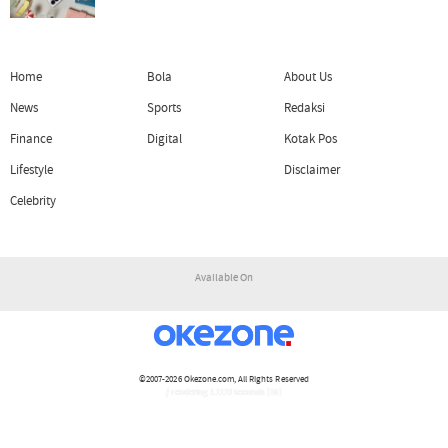
Home
Bola
About Us
News
Sports
Redaksi
Finance
Digital
Kotak Pos
Lifestyle
Disclaimer
Celebrity
Available On
©2007-2026
Okezone.com
, All Rights Reserved
/ rendering 1.1123 seconds [16]