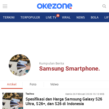
N
TERKINI
TERPOPULER
LIVE TV
VIRAL
NEWS
BOLA
LI
Kumpulan Berita
Samsung Smartphone.
Artikel
Foto
Video
Kamis 26 Februari 2026 15:13 WIB
Techno
Spesifikasi dan Harga Samsung Galaxy S26
Ultra, S26+, dan S26 di Indonesia