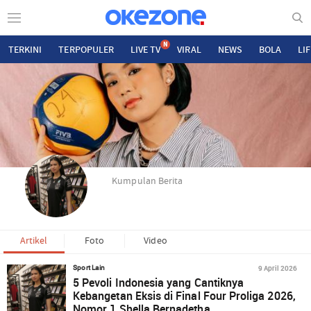
N
TERKINI
TERPOPULER
LIVE TV
VIRAL
NEWS
BOLA
LI
Kumpulan Berita
Artikel
Foto
Video
9 April 2026
Sport Lain
5 Pevoli Indonesia yang Cantiknya
Kebangetan Eksis di Final Four Proliga 2026,
Nomor 1 Shella Bernadetha