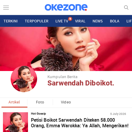
N
TERKINI
TERPOPULER
LIVE TV
VIRAL
NEWS
BOLA
LI
Kumpulan Berita
Sarwendah Diboikot.
Artikel
Foto
Video
5 July 2026
Hot Gossip
Petisi Boikot Sarwendah Diteken 58.000
Orang, Emma Warokka: Ya Allah, Mengerikan!