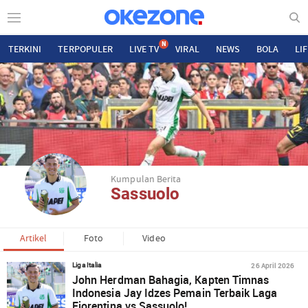
N
TERKINI
TERPOPULER
LIVE TV
VIRAL
NEWS
BOLA
LI
Kumpulan Berita
Sassuolo
Artikel
Foto
Video
26 April 2026
Liga Italia
John Herdman Bahagia, Kapten Timnas
Indonesia Jay Idzes Pemain Terbaik Laga
Fiorentina vs Sassuolo!