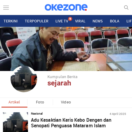
N
TERKINI
TERPOPULER
LIVE TV
VIRAL
NEWS
BOLA
LI
Kumpulan Berita
sejarah
Artikel
Foto
Video
4 April 2025
Nasional
Adu Kesaktian Keris Kebo Dengen dan
Senopati Penguasa Mataram Islam