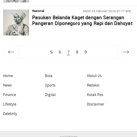
Senin 24 Februari 2025 07:17 WIB
Nasional
Pasukan Belanda Kaget dengan Serangan
Pangeran Diponegoro yang Rapi dan Dahsyat
5
6
7
8
9
Home
Bola
About Us
News
Sports
Redaksi
Finance
Digital
Kotak Pos
Lifestyle
Disclaimer
Celebrity