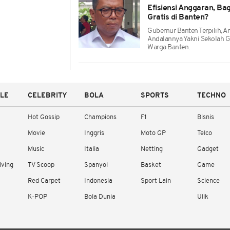
Efisiensi Anggaran, B
Gratis di Banten?
Gubernur Banten Terpilih, 
Andalannya Yakni Sekolah G
Warga Banten.
YLE
CELEBRITY
BOLA
SPORTS
TECHNO
Hot Gossip
Champions
F1
Bisnis
Movie
Inggris
Moto GP
Telco
Music
Italia
Netting
Gadget
iving
TV Scoop
Spanyol
Basket
Game
Red Carpet
Indonesia
Sport Lain
Science
K-POP
Bola Dunia
Ulik