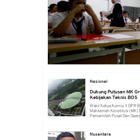
Nasional
Dukung Putusan MK Gra
Kebijakan Teknis BOS
Wakil Ketua Komisi X DPR RI
Mahkamah Konstitusi (MK)
Pemerintah Pusat Dan Daera
Nusantara