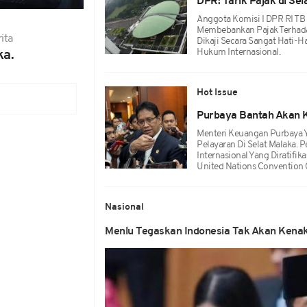
DPR: Tarik Pajak di Se
Anggota Komisi I DPR RI T
Membebankan Pajak Terhadap
ita
Dikaji Secara Sangat Hati-H
Hukum Internasional.
ka.
Hot Issue
Purbaya Bantah Akan K
Menteri Keuangan Purbaya 
Pelayaran Di Selat Malaka.
Internasional Yang Diratifik
United Nations Convention 
Nasional
Menlu Tegaskan Indonesia Tak Akan Kenaka