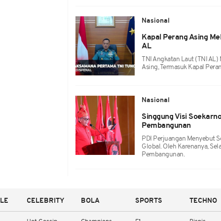
Nasional
Kapal Perang Asing Meli
AL
TNI Angkatan Laut (TNI AL) 
Asing, Termasuk Kapal Perang
Nasional
Singgung Visi Soekarno
Pembangunan
PDI Perjuangan Menyebut Sel
Global. Oleh Karenanya, Sel
Pembangunan.
YLE
CELEBRITY
BOLA
SPORTS
TECHNO