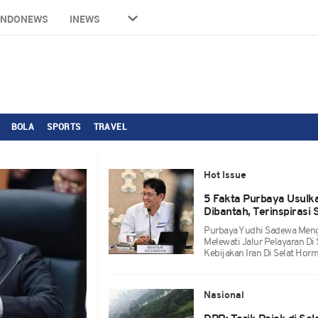
INDONEWS
INEWS
BOLA
SPORTS
TRAVEL
Hot Issue
5 Fakta Purbaya Usulka
Dibantah, Terinspirasi
Purbaya Yudhi Sadewa Meng
Melewati Jalur Pelayaran Di S
Kebijakan Iran Di Selat Hor
Nasional