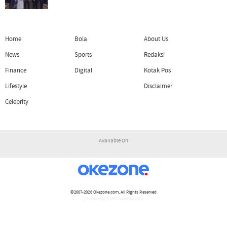
Home
Bola
About Us
News
Sports
Redaksi
Finance
Digital
Kotak Pos
Lifestyle
Disclaimer
Celebrity
Available On
©2007-2026
Okezone.com
, All Rights Reserved
/ rendering 1.1447 seconds [15]