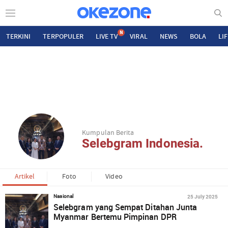
N
TERKINI
TERPOPULER
LIVE TV
VIRAL
NEWS
BOLA
LI
Kumpulan Berita
Selebgram Indonesia.
Artikel
Foto
Video
25 July 2025
Nasional
Selebgram yang Sempat Ditahan Junta
Myanmar Bertemu Pimpinan DPR