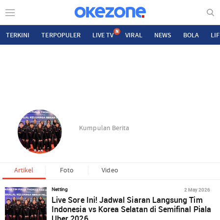
N
TERKINI
TERPOPULER
LIVE TV
VIRAL
NEWS
BOLA
LI
Kumpulan Berita
Artikel
Foto
Video
2 May 2026
Netting
Live Sore Ini! Jadwal Siaran Langsung Tim
Indonesia vs Korea Selatan di Semifinal Piala
Uber 2026