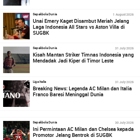
1 August 2026
Sepakbola Dunia
Unai Emery Kaget Disambut Meriah Jelang
Laga Indonesia All Stars vs Aston Villa di
SUGBK
31 July 2026
Sepakbola Dunia
Kisah Mantan Striker Timnas Indonesia yang
Mendadak Jadi Kiper di Timor Leste
31 July 2026
Liga Italia
Breaking News: Legenda AC Milan dan Italia
Franco Baresi Meninggal Dunia
30 July 2026
Sepakbola Dunia
Ini Permintaan AC Milan dan Chelsea kepada
Promotor Jelang Bentrok di SUGBK