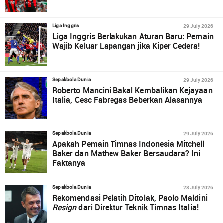
29 July 2026
Liga Inggris
Liga Inggris Berlakukan Aturan Baru: Pemain
Wajib Keluar Lapangan jika Kiper Cedera!
29 July 2026
Sepakbola Dunia
Roberto Mancini Bakal Kembalikan Kejayaan
Italia, Cesc Fabregas Beberkan Alasannya
29 July 2026
Sepakbola Dunia
Apakah Pemain Timnas Indonesia Mitchell
Baker dan Mathew Baker Bersaudara? Ini
Faktanya
28 July 2026
Sepakbola Dunia
Rekomendasi Pelatih Ditolak, Paolo Maldini
Resign
dari Direktur Teknik Timnas Italia!