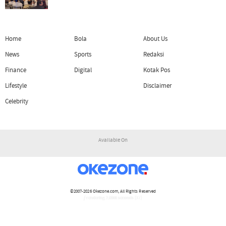
Home
Bola
About Us
News
Sports
Redaksi
Finance
Digital
Kotak Pos
Lifestyle
Disclaimer
Celebrity
Available On
©2007-2026
Okezone.com
, All Rights Reserved
/ rendering 2.0966 seconds [17]