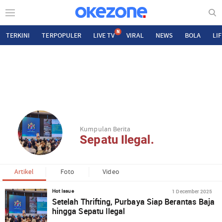
N
TERKINI
TERPOPULER
LIVE TV
VIRAL
NEWS
BOLA
LI
Kumpulan Berita
Sepatu Ilegal.
Artikel
Foto
Video
1 December 2025
Hot Issue
Setelah Thrifting, Purbaya Siap Berantas Baja
hingga Sepatu Ilegal