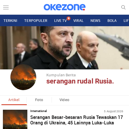
N
TERKINI
TERPOPULER
LIVE TV
VIRAL
NEWS
BOLA
LI
Kumpulan Berita
serangan rudal Rusia.
Artikel
Foto
Video
5 August 2026
International
Serangan Besar-besaran Rusia Tewaskan 17
Orang di Ukraina, 45 Lainnya Luka-Luka