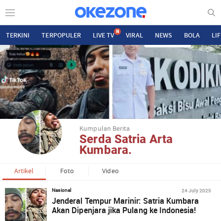
N
TERKINI
TERPOPULER
LIVE TV
VIRAL
NEWS
BOLA
LI
Kumpulan Berita
Serda Satria Arta
Kumbara.
Artikel
Foto
Video
24 July 2025
Nasional
Jenderal Tempur Marinir: Satria Kumbara
Akan Dipenjara jika Pulang ke Indonesia!