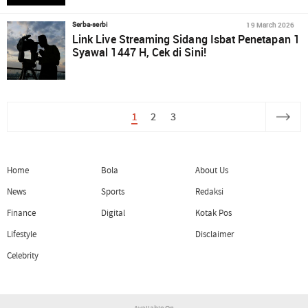
19 March 2026
Serba-serbi
Link Live Streaming Sidang Isbat Penetapan 1
Syawal 1447 H, Cek di Sini!
1
2
3
Home
Bola
About Us
News
Sports
Redaksi
Finance
Digital
Kotak Pos
Lifestyle
Disclaimer
Celebrity