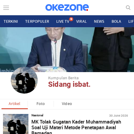
N
TERKINI
TERPOPULER
LIVE TV
VIRAL
NEWS
BOLA
LI
Kumpulan Berita
Sidang isbat.
Artikel
Foto
Video
30 June 2026
Nasional
MK Tolak Gugatan Kader Muhammadiyah
Soal Uji Materi Metode Penetapan Awal
Ramadan