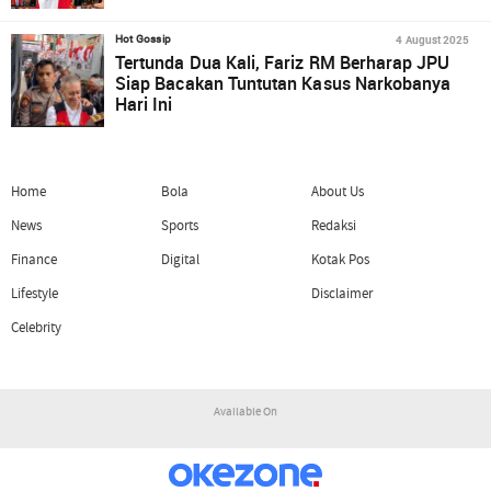
4 August 2025
Hot Gossip
Tertunda Dua Kali, Fariz RM Berharap JPU
Siap Bacakan Tuntutan Kasus Narkobanya
Hari Ini
Home
Bola
About Us
News
Sports
Redaksi
Finance
Digital
Kotak Pos
Lifestyle
Disclaimer
Celebrity
Available On