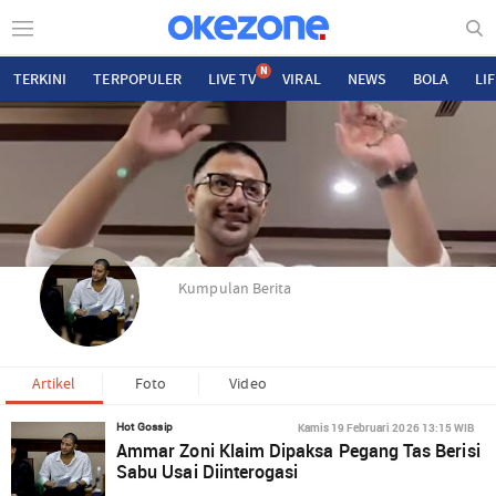
N
TERKINI
TERPOPULER
LIVE TV
VIRAL
NEWS
BOLA
LI
Kumpulan Berita
Artikel
Foto
Video
Kamis 19 Februari 2026 13:15 WIB
Hot Gossip
Ammar Zoni Klaim Dipaksa Pegang Tas Berisi
Sabu Usai Diinterogasi