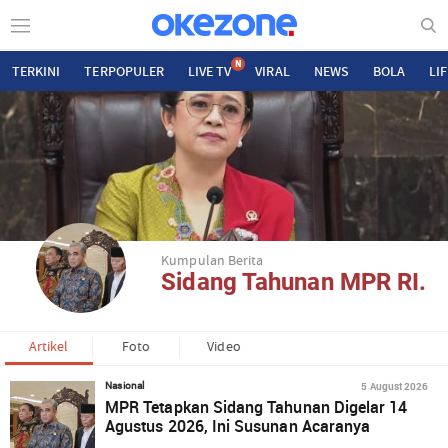
N
TERKINI
TERPOPULER
LIVE TV
VIRAL
NEWS
BOLA
LI
Kumpulan Berita
Sidang Tahunan MPR RI.
Artikel
Foto
Video
5 August 2026
Nasional
MPR Tetapkan Sidang Tahunan Digelar 14
Agustus 2026, Ini Susunan Acaranya