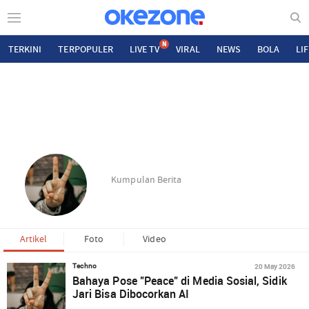
N
TERKINI
TERPOPULER
LIVE TV
VIRAL
NEWS
BOLA
LI
Kumpulan Berita
Artikel
Foto
Video
20 May 2026
Techno
Bahaya Pose "Peace" di Media Sosial, Sidik
Jari Bisa Dibocorkan AI