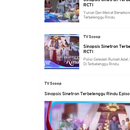
Sinopsis Sinetron Terb
RCTI
Yuniar Dan Marcel Bersekon
Terbelenggu Rindu.
TV Scoop
Sinopsis Sinetron Terb
RCTI
Polisi Geledah Rumah Adel,
Di Terbelenggu Rindu.
TV Scoop
Sinopsis Sinetron Terbelenggu Rindu Epis