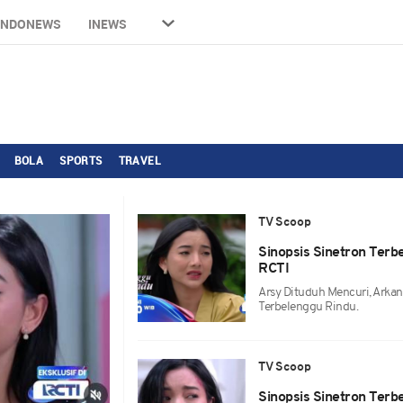
INDONEWS
INEWS
BOLA
SPORTS
TRAVEL
TV Scoop
Sinopsis Sinetron Terb
RCTI
Arsy Dituduh Mencuri, Arka
Terbelenggu Rindu.
TV Scoop
Sinopsis Sinetron Terb