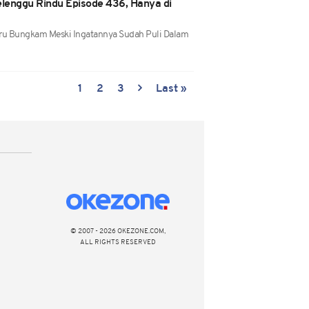
elenggu Rindu Episode 436, Hanya di
iru Bungkam Meski Ingatannya Sudah Puli Dalam
1
2
3
Last »
© 2007 - 2026 OKEZONE.COM,
ALL RIGHTS RESERVED