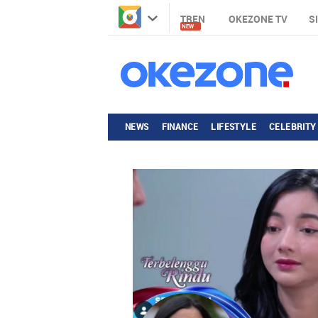
TREN
OKEZONE TV
S
NEW
NEWS
FINANCE
LIFESTYLE
CELEBRITY