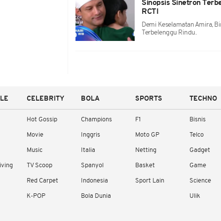
Sinopsis Sinetron Terb
RCTI
Demi Keselamatan Amira, B
Terbelenggu Rindu.
YLE
CELEBRITY
BOLA
SPORTS
TECHNO
Hot Gossip
Champions
F1
Bisnis
Movie
Inggris
Moto GP
Telco
Music
Italia
Netting
Gadget
iving
TV Scoop
Spanyol
Basket
Game
Red Carpet
Indonesia
Sport Lain
Science
K-POP
Bola Dunia
Ulik