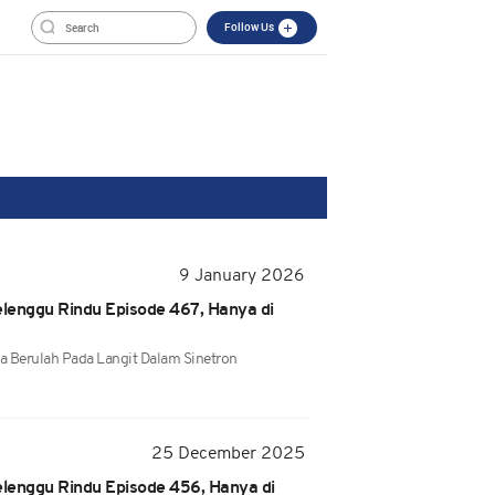
Follow Us
9 January 2026
elenggu Rindu Episode 467, Hanya di
na Berulah Pada Langit Dalam Sinetron
25 December 2025
elenggu Rindu Episode 456, Hanya di