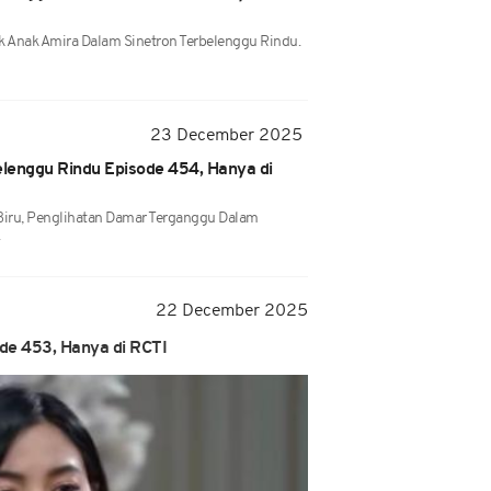
ik Anak Amira Dalam Sinetron Terbelenggu Rindu.
23 December 2025
elenggu Rindu Episode 454, Hanya di
Biru, Penglihatan Damar Terganggu Dalam
.
22 December 2025
ode 453, Hanya di RCTI