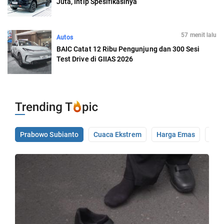
Juta, Intip Spesifikasinya
57 menit lalu
Autos
BAIC Catat 12 Ribu Pengunjung dan 300 Sesi
Test Drive di GIIAS 2026
Prabowo Subianto
Cuaca Ekstrem
Harga Emas
Pale