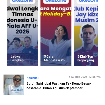
Jadwal
5 Cara
5 Klub Top
Lengkap
Mengatasi Post
Eropa yang
Timnas
Holiday-Blues
Kepincut Jay
Indonesia U-23
usai Libur
Idzes di Musim
Piala AFF U-23
Panjang
Panas 2025
2025
6 August 2026 12:55 WIB
Nasional
Buruh Said Iqbal Pastikan Tak Demo Besar-
besaran di Bulan Agustus-September