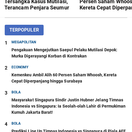
Tersangka Kasus Mutilasi,
Persen Saham Whoos
Terancam Penjara Seumur
Kereta Cepat Diperpa
Hidup!
hingga Surabaya
TERPOPULER
1
MEGAPOLITAN
Pengakuan Mengejutkan Saepul Pelaku Mutilasi Depok:
Murka Digerayangi Korban di Kontrakan
2
ECONOMY
Kemenkeu Ambil Alih 60 Persen Saham Whoosh, Kereta
Cepat Diperpanjang hingga Surabaya
3
BOLA
Masyarakat Singapura Sindir Justin Hubner Jelang Timnas
Indonesia vs Singapura: Ia Seolah-olah Lahir di Permukiman
Kumuh Jakarta Barat!
4
BOLA
Prediksi Line Up Timnas Indonesia vs Singapura di Piala AFF