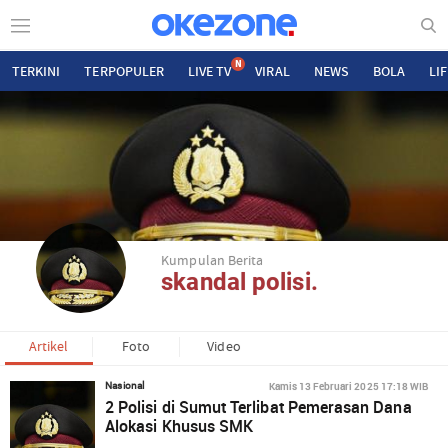
N
TERKINI
TERPOPULER
LIVE TV
VIRAL
NEWS
BOLA
LI
Kumpulan Berita
skandal polisi.
Artikel
Foto
Video
Kamis 13 Februari 2025 17:18 WIB
Nasional
2 Polisi di Sumut Terlibat Pemerasan Dana
Alokasi Khusus SMK