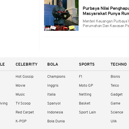
Purbaya Nilai Penghap
Masyarakat Punya Ru
Menteri Keuangan Purbaya 
Perumahan Dan Kawasan Per
YLE
CELEBRITY
BOLA
SPORTS
TECHNO
Hot Gossip
Champions
F1
Bisnis
Movie
Inggris
Moto GP
Telco
Music
Italia
Netting
Gadget
iving
TV Scoop
Spanyol
Basket
Game
Red Carpet
Indonesia
Sport Lain
Science
K-POP
Bola Dunia
Ulik