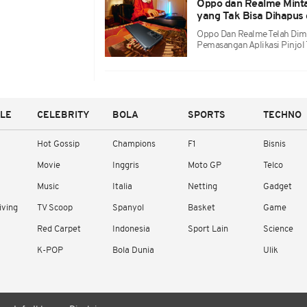
Oppo dan Realme Minta
yang Tak Bisa Dihapus
Oppo Dan Realme Telah Dimi
Pemasangan Aplikasi Pinjol 
YLE
CELEBRITY
BOLA
SPORTS
TECHNO
Hot Gossip
Champions
F1
Bisnis
Movie
Inggris
Moto GP
Telco
Music
Italia
Netting
Gadget
iving
TV Scoop
Spanyol
Basket
Game
Red Carpet
Indonesia
Sport Lain
Science
K-POP
Bola Dunia
Ulik