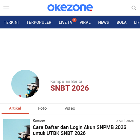
N
TERKINI
TERPOPULER
LIVE TV
VIRAL
NEWS
BOLA
LI
Kumpulan Berita
SNBT 2026
Artikel
Foto
Video
2 April 2026
Kampus
Cara Daftar dan Login Akun SNPMB 2026
untuk UTBK SNBT 2026