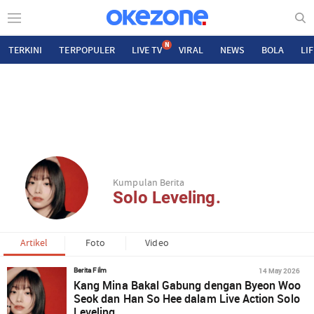
N
TERKINI
TERPOPULER
LIVE TV
VIRAL
NEWS
BOLA
LI
Kumpulan Berita
Solo Leveling.
Artikel
Foto
Video
14 May 2026
Berita Film
Kang Mina Bakal Gabung dengan Byeon Woo
Seok dan Han So Hee dalam Live Action Solo
Leveling