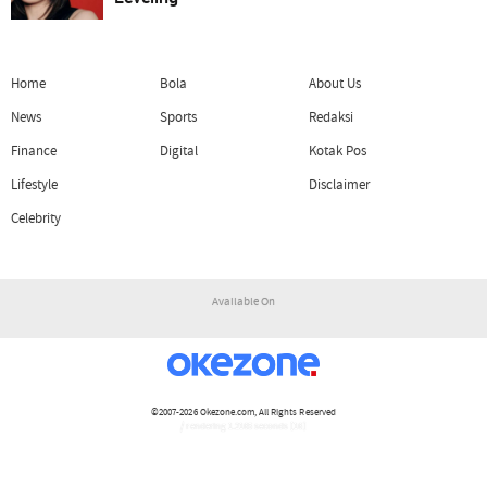
Home
Bola
About Us
News
Sports
Redaksi
Finance
Digital
Kotak Pos
Lifestyle
Disclaimer
Celebrity
Available On
©2007-2026
Okezone.com
, All Rights Reserved
/ rendering 1.2165 seconds [16]