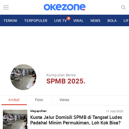
N
TERKINI
TERPOPULER
LIVE TV
VIRAL
NEWS
BOLA
LI
Kumpulan Berita
SPMB 2025.
Artikel
Foto
Video
17 July 2025
Megapolitan
Kuota Jalur Domisili SPMB di Tangsel Ludes
Padahal Minim Permukiman, Loh Kok Bisa?