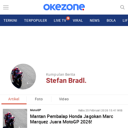
N
TERKINI
TERPOPULER
LIVE TV
VIRAL
NEWS
BOLA
LI
Kumpulan Berita
Stefan Bradl.
Artikel
Foto
Video
Rabu 25 Februari 2026 15:41 WIB
MotoGP
Mantan Pembalap Honda Jagokan Marc
Marquez Juara MotoGP 2026!