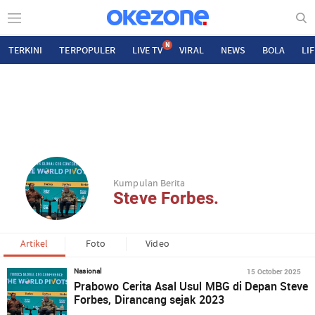
N
TERKINI
TERPOPULER
LIVE TV
VIRAL
NEWS
BOLA
LI
Kumpulan Berita
Steve Forbes.
Artikel
Foto
Video
15 October 2025
Nasional
Prabowo Cerita Asal Usul MBG di Depan Steve
Forbes, Dirancang sejak 2023